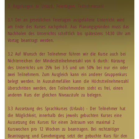
3. Regelungen zu Urlaub, Feiertagen, Teilnehmerzahl
3.1 Der an gesetzlichen Feiertagen ausgefallene Unterricht wird
am Ende des Kurses nachgeholt. Aus Planungsgründen muss das
Nachholen des Unterrichts schriftlich bis spätestens 14:30 Uhr am
Vortag beantragt werden.
3.2 Auf Wunsch der Teilnehmer führen wir die Kurse auch bei
Nichterreichen der Mindestteilnehmerzahl von 6 durch: Kürzung
des Unterrichts um 25% bei 3-5 und um 50% bei nur ein oder
zwei Teilnehmern. Zum Ausgleich kann ein anderer Gruppenkurs
belegt werden. In Ausnahmefällen kann die Höchstteilnehmerzahl
überschritten werden, den Teilnehmenden steht es frei, einen
anderen Kurs der gleichen Niveaustufe zu belegen.
3.3 Aussetzung des Sprachkurses (Urlaub) - Der Teilnehmer hat
die Möglichkeit, innerhalb des jeweils gebuchten Kurses eine
Aussetzung des Kurses für einen Zeitraum von maximal 2
Kurswochen pro 12 Wochen zu beantragen. Bei rechtzeitiger
Beantragung und Genehmigung setzt der gebuchte Kurs für den