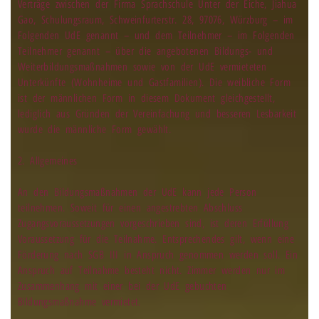
Verträge zwischen der Firma Sprachschule Unter der Eiche, Jiahua
Gao, Schulungsraum, Schweinfurterstr. 28, 97076, Würzburg – im
Folgenden UdE genannt – und dem Teilnehmer – im Folgenden
Teilnehmer genannt – über die angebotenen Bildungs- und
Weiterbildungsmaßnahmen sowie von der UdE vermieteten
Unterkünfte (Wohnheime und Gastfamilien). Die weibliche Form
ist der männlichen Form in diesem Dokument gleichgestellt,
lediglich aus Gründen der Vereinfachung und besseren Lesbarkeit
wurde die männliche Form gewählt.
2. Allgemeines
An den Bildungsmaßnahmen der UdE kann jede Person
teilnehmen. Soweit für einen angestrebten Abschluss
Zugangsvoraussetzungen vorgeschrieben sind, ist deren Erfüllung
Voraussetzung für die Teilnahme. Entsprechendes gilt, wenn eine
Förderung nach SGB III in Anspruch genommen werden soll. Ein
Anspruch auf Teilnahme besteht nicht. Zimmer werden nur im
Zusammenhang mit einer bei der UdE gebuchten
Bildungsmaßnahme vermietet.