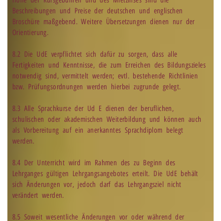
Höhe der Kursgebühren und des Mietzinses sind die
Beschreibungen und Preise der deutschen und englischen
Broschüre maßgebend. Weitere Übersetzungen dienen nur der
Orientierung.
8.2 Die UdE verpflichtet sich dafür zu sorgen, dass alle
Fertigkeiten und Kenntnisse, die zum Erreichen des Bildungszieles
notwendig sind, vermittelt werden; evtl. bestehende Richtlinien
bzw. Prüfungsordnungen werden hierbei zugrunde gelegt.
8.3 Alle Sprachkurse der Ud E dienen der beruflichen,
schulischen oder akademischen Weiterbildung und können auch
als Vorbereitung auf ein anerkanntes Sprachdiplom belegt
werden.
8.4 Der Unterricht wird im Rahmen des zu Beginn des
Lehrganges gültigen Lehrgangsangebotes erteilt. Die UdE behält
sich Änderungen vor, jedoch darf das Lehrgangsziel nicht
verändert werden.
8.5 Soweit wesentliche Änderungen vor oder während der