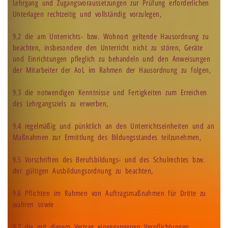
Lehrgang und Zugangsvoraussetzungen zur Prüfung erforderlichen
Unterlagen rechtzeitig und vollständig vorzulegen,
9.2 die am Unterrichts- bzw. Wohnort geltende Hausordnung zu
beachten, insbesondere den Unterricht nicht zu stören, Geräte
und Einrichtungen pfleglich zu behandeln und den Anweisungen
der Mitarbeiter der AoL im Rahmen der Hausordnung zu folgen,
9.3 die notwendigen Kenntnisse und Fertigkeiten zum Erreichen
des Lehrgangsziels zu erwerben,
9.4 regelmäßig und pünktlich an den Unterrichtseinheiten und an
Maßnahmen zur Ermittlung des Bildungsstandes teilzunehmen,
9.5 Vorschriften des Berufsbildungs- und des Schulrechtes bzw.
der gültigen Ausbildungsordnung zu beachten,
9.6 Pflichten im Rahmen von Auftragsmaßnahmen für Dritte zu
wahren sowie
9.7 die mit diesem Vertrag eingegangenen Verpflichtungen