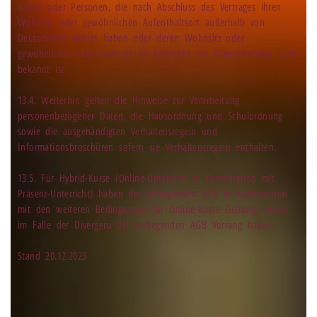
haben oder Personen, die nach Abschluss des Vertrages ihren
Wohnsitz oder gewöhnlichen Aufenthaltsort außerhalb von
Deutschland verlegt haben oder deren Wohnsitz oder
gewöhnlicher Aufenthaltsort im Zeitpunkt der Klageerhebung nicht
bekannt ist.
13.4. Weiterhin gelten die Hinweise zur Verarbeitung
personenbezogener Daten, die Hausordnung und Schulordnung
sowie die ausgehändigten Verhaltensregeln und
Informationsbroschüren sofern sie Verhaltensregeln enthalten.
13.5. Für Hybrid-Kurse (Online-Unterricht in Kombination mit
Präsenz-Unterricht) haben die vorliegenden AGB in Kombination
mit den weiteren Bedingungen für Online-Kurse Geltung, wobei
im Falle der Divergenz die vorliegenden AGB Vorrang haben.
Stand 20.12.2023