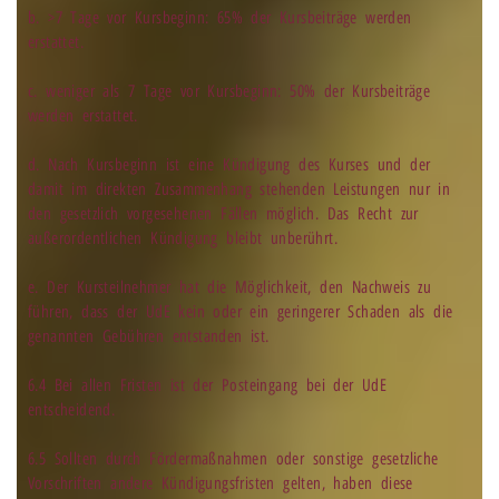
b. >7 Tage vor Kursbeginn: 65% der Kursbeiträge werden
erstattet.
c. weniger als 7 Tage vor Kursbeginn: 50% der Kursbeiträge
werden erstattet.
d. Nach Kursbeginn ist eine Kündigung des Kurses und der
damit im direkten Zusammenhang stehenden Leistungen nur in
den gesetzlich vorgesehenen Fällen möglich. Das Recht zur
außerordentlichen Kündigung bleibt unberührt.
e. Der Kursteilnehmer hat die Möglichkeit, den Nachweis zu
führen, dass der UdE kein oder ein geringerer Schaden als die
genannten Gebühren entstanden ist.
6.4 Bei allen Fristen ist der Posteingang bei der UdE
entscheidend.
6.5 Sollten durch Fördermaßnahmen oder sonstige gesetzliche
Vorschriften andere Kündigungsfristen gelten, haben diese