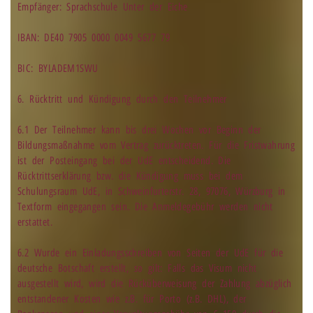
Empfänger: Sprachschule Unter der Eiche
IBAN: DE40 7905 0000 0049 5677 79
BIC: BYLADEM1SWU
6. Rücktritt und Kündigung durch den Teilnehmer
6.1 Der Teilnehmer kann bis drei Wochen vor Beginn der
Bildungsmaßnahme vom Vertrag zurücktreten. Für die Fristwahrung
ist der Posteingang bei der UdE entscheidend. Die
Rücktrittserklärung bzw. die Kündigung muss bei dem
Schulungsraum UdE, in Schweinfurterstr. 28, 97076, Würzburg in
Textform eingegangen sein. Die Anmeldegebühr werden nicht
erstattet.
6.2 Wurde ein Einladungsschreiben von Seiten der UdE für die
deutsche Botschaft erstellt, so gilt: Falls das Visum nicht
ausgestellt wird, wird die Rücküberweisung der Zahlung abzüglich
entstandener Kosten wie z.B. für Porto (z.B. DHL), der