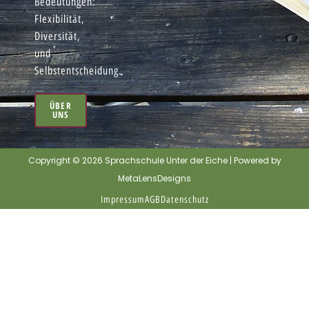
Bedeutungen:
Flexibilität,
Diversität,
und
Selbstentscheidung.
ÜBER
UNS
Copyright © 2026 Sprachschule Unter der Eiche | Powered by
MetaLensDesigns
Impressum
AGB
Datenschutz