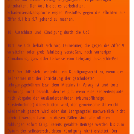
einzuhalten. Der AoL bleibt es vorbehalten,
Schadensersatzansprüche wegen Verstoßes gegen die Pflichten aus
Ziffer 9.1 bis 9.7 geltend zu machen.
10. Ausschluss und Kündigung durch die UdE
10.1 Die UdE behält sich vor, Teilnehmer, die gegen die Ziffer 9
vorsätzlich oder grob fahrlässig verstoßen, nach vorheriger
Abmahnung, ganz oder teilweise vom Lehrgang auszuschließen.
10.2 Der UdE steht weiterhin ein Kündigungsrecht zu, wenn der
Teilnehmer mit der Entrichtung der geschuldeten
Lehrgangsgebühren bzw. dem Mietzins in Verzug ist und trotz
Mahnung nicht bezahlt. Gleiches gilt, wenn eine Fehlzeitenquote
nach Vorgabe der Ausländerbehörden (visumspflichtige
Kursteilnehmer) überschritten wird, der gemeinsame Unterricht
wiederholt gestört wird oder das Lehrgangsziel nachweislich nicht
erreicht werden kann. In diesen Fällen sind alle offenen
Zahlungen sofort fällig. Bereits gezahlte Beiträge werden bis zum
Datum der selbstverschuldeten Kündigung nicht erstattet. Der