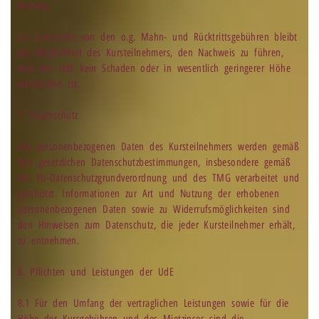
Vorrang.
6.6 Unberührt von den o.g. Mahn- und Rücktrittsgebühren bleibt
die Möglichkeit des Kursteilnehmers, den Nachweis zu führen,
dass der UdE kein Schaden oder in wesentlich geringerer Höhe
entstanden ist.
7. Datenschutz
Die personenbezogenen Daten des Kursteilnehmers werden gemäß
den gesetzlichen Datenschutzbestimmungen, insbesondere gemäß
der EU-Datenschutzgrundverordnung und des TMG verarbeitet und
geschützt. Informationen zur Art und Nutzung der erhobenen
personenbezogenen Daten sowie zu Widerrufsmöglichkeiten sind
den Hinweisen zum Datenschutz, die jeder Kursteilnehmer erhält,
zu entnehmen.
8. Pflichten und Leistungen der UdE
8.1 Für den Umfang der vertraglichen Leistungen sowie für die