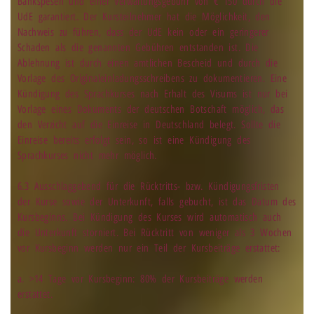
Bankspesen und einer Verwaltungsgebühr von € 150 durch die
UdE garantiert. Der Kursteilnehmer hat die Möglichkeit, den
Nachweis zu führen, dass der UdE kein oder ein geringerer
Schaden als die genannten Gebühren entstanden ist. Die
Ablehnung ist durch einen amtlichen Bescheid und durch die
Vorlage des Originaleinladungsschreibens zu dokumentieren. Eine
Kündigung des Sprachkurses nach Erhalt des Visums ist nur bei
Vorlage eines Dokuments der deutschen Botschaft möglich, das
den Verzicht auf die Einreise in Deutschland belegt. Sollte die
Einreise bereits erfolgt sein, so ist eine Kündigung des
Sprachkurses nicht mehr möglich.
6.3 Ausschlaggebend für die Rücktritts- bzw. Kündigungsfristen
der Kurse sowie der Unterkunft, falls gebucht, ist das Datum des
Kursbeginns. Bei Kündigung des Kurses wird automatisch auch
die Unterkunft storniert. Bei Rücktritt von weniger als 3 Wochen
vor Kursbeginn werden nur ein Teil der Kursbeiträge erstattet:
a. >14 Tage vor Kursbeginn: 80% der Kursbeiträge werden
erstattet.