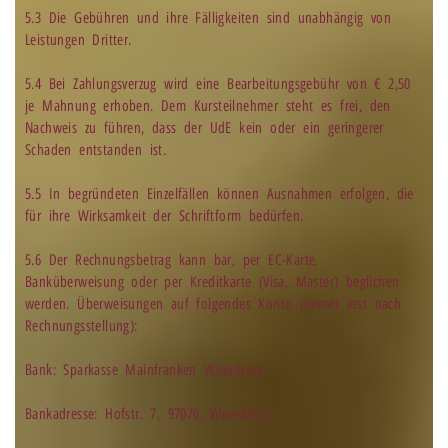
5.3 Die Gebühren und ihre Fälligkeiten sind unabhängig von
Leistungen Dritter.
5.4 Bei Zahlungsverzug wird eine Bearbeitungsgebühr von € 2,50
je Mahnung erhoben. Dem Kursteilnehmer steht es frei, den
Nachweis zu führen, dass der UdE kein oder ein geringerer
Schaden entstanden ist.
5.5 In begründeten Einzelfällen können Ausnahmen erfolgen, die
für ihre Wirksamkeit der Schriftform bedürfen.
5.6 Der Rechnungsbetrag kann bar, per EC-Karte,
Banküberweisung oder per Kreditkarte (Visa, Master) beglichen
werden. Überweisungen auf folgendes Konto (immer erst nach
Rechnungsstellung):
Bank: Sparkasse Mainfranken Wuerzburg
Bankadresse: Hofstr. 7, 97070, Wuerzburg