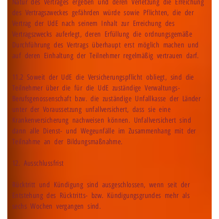
Natur des Vertrages ergeben und deren Verletzung die Erreichung
des Vertragszweckes gefährden würde sowie Pflichten, die der
Vertrag der UdE nach seinem Inhalt zur Erreichung des
Vertragszwecks auferlegt, deren Erfüllung die ordnungsgemäße
Durchführung des Vertrags überhaupt erst möglich machen und
auf deren Einhaltung der Teilnehmer regelmäßig vertrauen darf.
11.2 Soweit der UdE die Versicherungspflicht obliegt, sind die
Teilnehmer über die für die UdE zuständige Verwaltungs-
Berufsgenossenschaft bzw. die zuständige Unfallkasse der Länder
unter der Voraussetzung unfallversichert, dass sie eine
Krankenversicherung nachweisen können. Unfallversichert sind
dann alle Dienst- und Wegeunfälle im Zusammenhang mit der
Teilnahme an der Bildungsmaßnahme.
12. Ausschlussfrist
Rücktritt und Kündigung sind ausgeschlossen, wenn seit der
Entstehung des Rücktritts- bzw. Kündigungsgrundes mehr als
sechs Wochen vergangen sind.