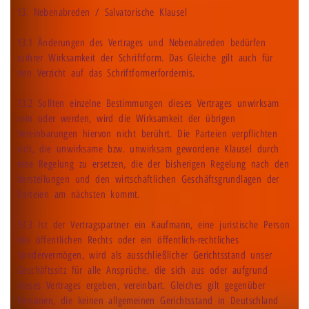
13. Nebenabreden / Salvatorische Klausel
13.1 Änderungen des Vertrages und Nebenabreden bedürfen
zuihrer Wirksamkeit der Schriftform. Das Gleiche gilt auch für
den Verzicht auf das Schriftformerfordernis.
13.2 Sollten einzelne Bestimmungen dieses Vertrages unwirksam
sein oder werden, wird die Wirksamkeit der übrigen
Vereinbarungen hiervon nicht berührt. Die Parteien verpflichten
sich, die unwirksame bzw. unwirksam gewordene Klausel durch
eine Regelung zu ersetzen, die der bisherigen Regelung nach den
Vorstellungen und den wirtschaftlichen Geschäftsgrundlagen der
Parteien am nächsten kommt.
13.3 Ist der Vertragspartner ein Kaufmann, eine juristische Person
des öffentlichen Rechts oder ein öffentlich-rechtliches
Sondervermögen, wird als ausschließlicher Gerichtsstand unser
Geschäftssitz für alle Ansprüche, die sich aus oder aufgrund
dieses Vertrages ergeben, vereinbart. Gleiches gilt gegenüber
Personen, die keinen allgemeinen Gerichtsstand in Deutschland