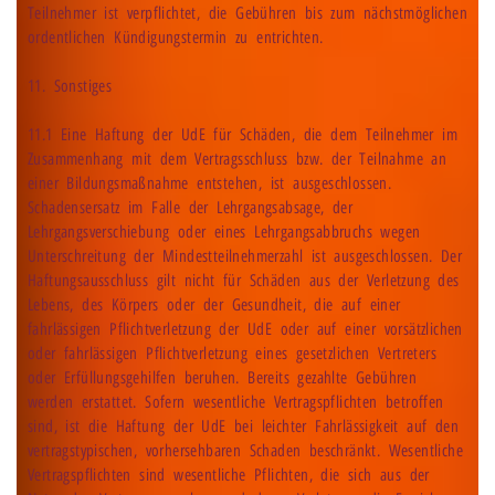
Teilnehmer ist verpflichtet, die Gebühren bis zum nächstmöglichen
ordentlichen Kündigungstermin zu entrichten.
11. Sonstiges
11.1 Eine Haftung der UdE für Schäden, die dem Teilnehmer im
Zusammenhang mit dem Vertragsschluss bzw. der Teilnahme an
einer Bildungsmaßnahme entstehen, ist ausgeschlossen.
Schadensersatz im Falle der Lehrgangsabsage, der
Lehrgangsverschiebung oder eines Lehrgangsabbruchs wegen
Unterschreitung der Mindestteilnehmerzahl ist ausgeschlossen. Der
Haftungsausschluss gilt nicht für Schäden aus der Verletzung des
Lebens, des Körpers oder der Gesundheit, die auf einer
fahrlässigen Pflichtverletzung der UdE oder auf einer vorsätzlichen
oder fahrlässigen Pflichtverletzung eines gesetzlichen Vertreters
oder Erfüllungsgehilfen beruhen. Bereits gezahlte Gebühren
werden erstattet. Sofern wesentliche Vertragspflichten betroffen
sind, ist die Haftung der UdE bei leichter Fahrlässigkeit auf den
vertragstypischen, vorhersehbaren Schaden beschränkt. Wesentliche
Vertragspflichten sind wesentliche Pflichten, die sich aus der