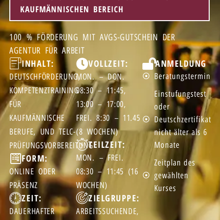
KAUFMÄNNISCHEN BEREICH
100 % FÖRDERUNG MIT AVGS-GUTSCHEIN DER
AGENTUR FÜR ARBEIT
INHALT:
VOLLZEIT:
ANMELDUNG
Beratungstermin
DEUTSCHFÖRDERUNG,
MON. – DON.
KOMPETENZTRAINING
08:30 – 11:45,
Einstufungstest
FÜR
13:00 – 17:00,
oder
KAUFMÄNNISCHE
FREI. 8:30 – 11.45
Deutschzertifikat
BERUFE, UND TELC-
(8 WOCHEN)
nicht älter als 6
TEILZEIT:
Monate
PRÜFUNGSVORBEREITUNG
FORM:
MON. – FREI.
Zeitplan des
ONLINE ODER
08:30 – 11:45 (16
gewählten
PRÄSENZ
WOCHEN)
Kurses
ZEIT:
ZIELGRUPPE:
DAUERHAFTER
ARBEITSSUCHENDE,