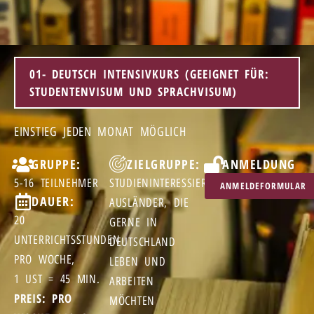
01- DEUTSCH INTENSIVKURS (GEEIGNET FÜR:
STUDENTENVISUM UND SPRACHVISUM)
EINSTIEG JEDEN MONAT MÖGLICH
GRUPPE:
ZIELGRUPPE:
ANMELDUNG
5-16 TEILNEHMER
STUDIENINTERESSIERTE
ANMELDEFORMULAR
DAUER:
AUSLÄNDER, DIE
20
GERNE IN
UNTERRICHTSSTUNDEN
DEUTSCHLAND
PRO WOCHE,
LEBEN UND
1 UST = 45 MIN.
ARBEITEN
PREIS: PRO
MÖCHTEN