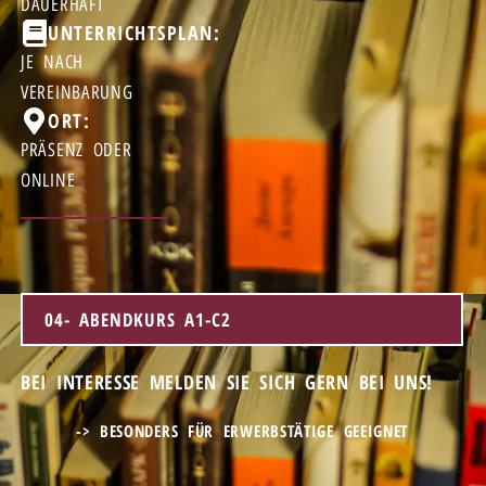
DAUERHAFT
UNTERRICHTSPLAN:
JE NACH
VEREINBARUNG
ORT:
PRÄSENZ ODER
ONLINE ​
04- ABENDKURS A1-C2
BEI INTERESSE MELDEN SIE SICH GERN BEI UNS!
-> BESONDERS FÜR ERWERBSTÄTIGE GEEIGNET