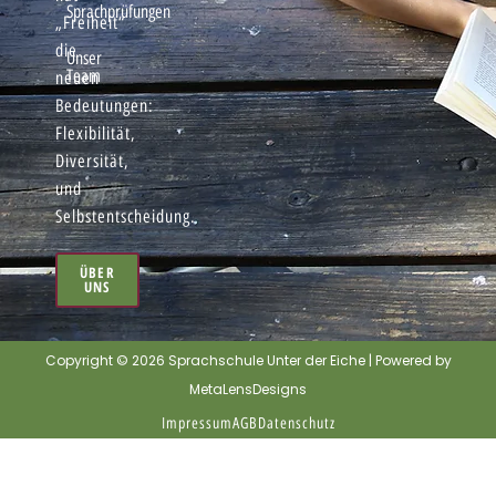
Sprachprüfungen
„Freiheit“
die
Unser
Team
neuen
Bedeutungen:
Flexibilität,
Diversität,
und
Selbstentscheidung.
ÜBER
UNS
Copyright © 2026 Sprachschule Unter der Eiche | Powered by
MetaLensDesigns
Impressum
AGB
Datenschutz