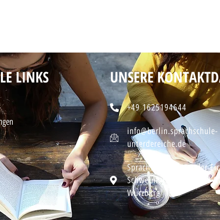
LE LINKS
UNSERE KONTAKTD
+49 1625194644
ngen
info@berlin.sprachschule-
unterdereiche.de
Sprachschule Unter der Ei
Schweinfurter Straße 28 
Würzburg