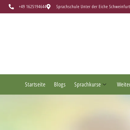
+49 1625194644
Sprachschule Unter der Eiche Schweinfur
Startseite
Blogs
Sprachkurse
Weite