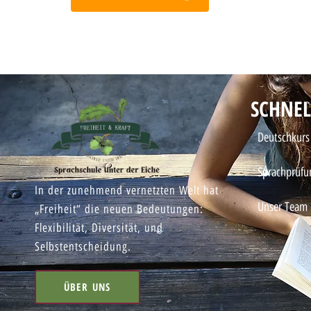
SCHNEL
Deutschkurs
Sprachprüfu
In der zunehmend vernetzten Welt hat
Unser Team
„Freiheit“ die neuen Bedeutungen:
Flexibilität, Diversität, und
Selbstentscheidung.
ÜBER UNS